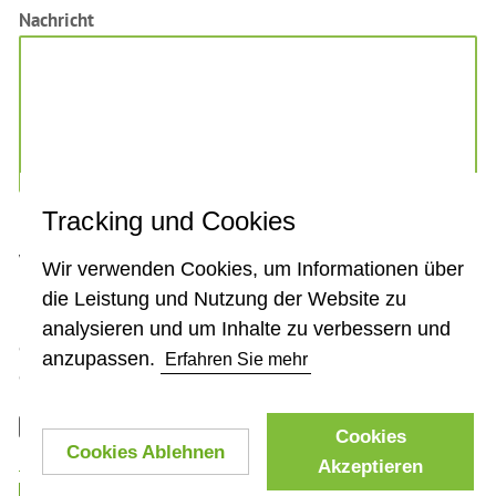
Nachricht
Tracking und Cookies
Wir möchten, dass Sie genau wissen, wie unser
Wir verwenden Cookies, um Informationen über
Kontaktformular funktioniert und wie wir Ihre
die Leistung und Nutzung der Website zu
personenbezogenen Daten speichern und verwenden. Bitte
analysieren und um Inhalte zu verbessern und
geben Sie an, dass Sie die
Datenschutz-Informationen
anzupassen.
Erfahren Sie mehr
gelesen und akzeptiert haben, bevor Sie fortfahren.
Ich stimme der
Datenschutz-Informationen
&
Cookies
Cookies Ablehnen
Nutzungsbedingungen
zu
Akzeptieren